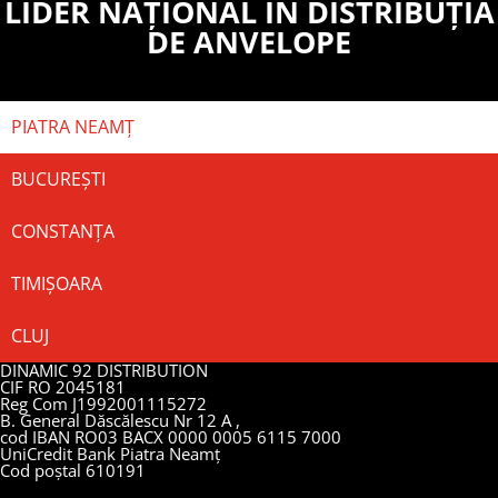
LIDER NAȚIONAL ÎN DISTRIBUȚIA
DE ANVELOPE
PIATRA NEAMȚ
BUCUREȘTI
CONSTANȚA
TIMIȘOARA
CLUJ
DINAMIC 92 DISTRIBUTION
CIF RO 2045181
Reg Com J1992001115272
B. General Dăscălescu Nr 12 A ,
cod IBAN RO03 BACX 0000 0005 6115 7000
UniCredit Bank Piatra Neamț
Cod poștal 610191