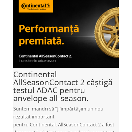
Continental
AllSeasonContact 2 câștigă
testul ADAC pentru
anvelope all-season.
Suntem mândri să îți împărtășim un nou
rezultat important
pentru Continental: AllSeasonContact 2 a fost