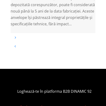
depozitată corespunzător, poate fi considerată
nouă până la 5 ani de la data fabricației. Aceste
anvelope își păstrează integral proprietățile și
specificațiile tehnice, fără impact...
Loghează-te în platforma B2B DINAMIC 92