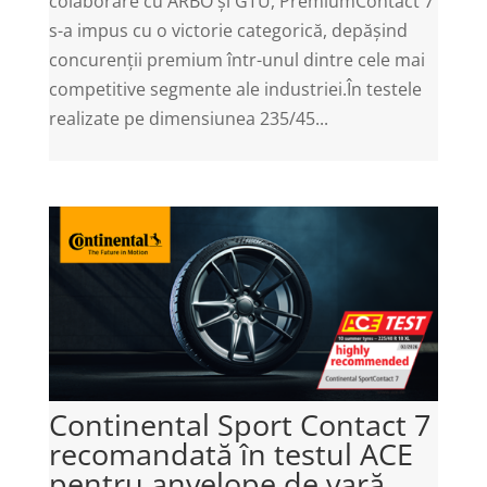
colaborare cu ARBO și GTÜ, PremiumContact 7
s-a impus cu o victorie categorică, depășind
concurenții premium într-unul dintre cele mai
competitive segmente ale industriei.În testele
realizate pe dimensiunea 235/45...
Continental Sport Contact 7
recomandată în testul ACE
pentru anvelope de vară