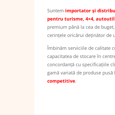
Suntem
importator și distrib
pentru turisme, 4×4, autoutil
premium până la cea de buget, da
cerințele oricărui deținător de u
Îmbinăm serviciile de calitate 
capacitatea de stocare în centre
concordanță cu specificațiile cl
gamă variată de produse pusă la 
competitive
.