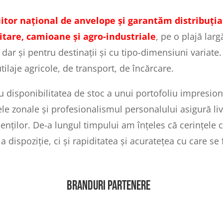
uitor național de anvelope și garantăm distribuți
itare, camioane și agro-industriale
, pe o plajă lar
r și pentru destinații și cu tipo-dimensiuni variate. M
tilaje agricole, de transport, de încărcare.
cu disponibilitatea de stoc a unui portofoliu impresio
le zonale și profesionalismul personalului asigură livr
ienților. De-a lungul timpului am înțeles că cerințele c
dispoziție, ci și rapiditatea și acuratețea cu care se 
BRANDURI PARTENERE