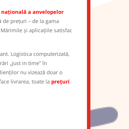
a națională a anvelopelor
gă de prețuri – de la gama
ărimile și aplicațiile satisfac
nant. Logistica computerizată,
ări „just in time” în
lienților nu vizează doar o
face livrarea, toate la
prețuri