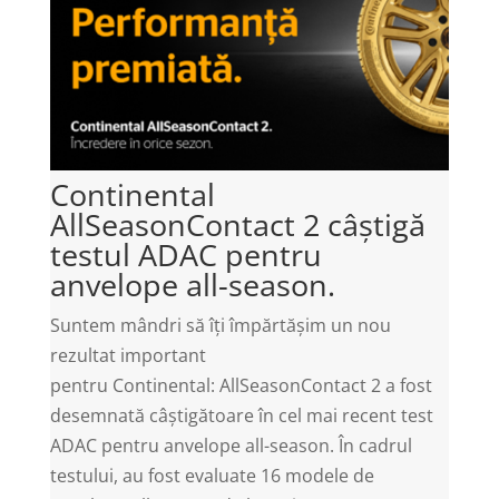
Continental
AllSeasonContact 2 câștigă
testul ADAC pentru
anvelope all-season.
Suntem mândri să îți împărtășim un nou
rezultat important
pentru Continental: AllSeasonContact 2 a fost
desemnată câștigătoare în cel mai recent test
ADAC pentru anvelope all-season. În cadrul
testului, au fost evaluate 16 modele de