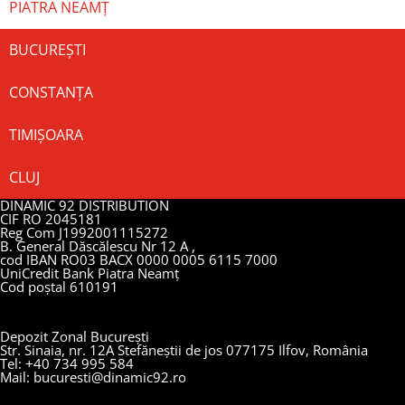
PIATRA NEAMȚ
BUCUREȘTI
CONSTANȚA
TIMIȘOARA
CLUJ
DINAMIC 92 DISTRIBUTION
CIF RO 2045181
Reg Com J1992001115272
B. General Dăscălescu Nr 12 A ,
cod IBAN RO03 BACX 0000 0005 6115 7000
UniCredit Bank Piatra Neamț
Cod poștal 610191
Depozit Zonal București
Str. Sinaia, nr. 12A Stefăneștii de jos 077175 Ilfov, România
Tel: +40 734 995 584
Mail: bucuresti@dinamic92.ro