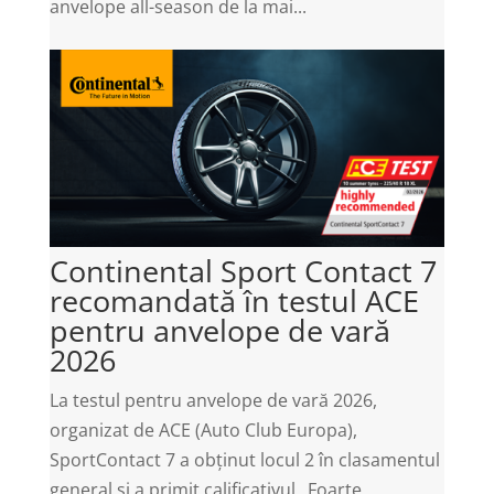
anvelope all-season de la mai...
Continental Sport Contact 7
recomandată în testul ACE
pentru anvelope de vară
2026
La testul pentru anvelope de vară 2026,
organizat de ACE (Auto Club Europa),
SportContact 7 a obținut locul 2 în clasamentul
general și a primit calificativul „Foarte