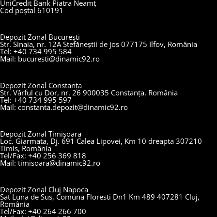
UniCredit Bank Piatra Neamț
Cod poștal 610191
Depozit Zonal București
Str. Sinaia, nr. 12A Stefăneștii de jos 077175 Ilfov, România
Tel: +40 734 995 584
Mail: bucuresti@dinamic92.ro
Depozit Zonal Constanța
Str. Vârful cu Dor, nr. 26 900035 Constanța, România
Tel: +40 734 995 597
Mail: constanta.depozit@dinamic92.ro
Depozit Zonal Timișoara
Loc. Giarmata, Dj. 691 Calea Lipovei, Km 10 dreapta 307210
Timis, România
Tel/Fax: +40 256 369 818
Mail: timisoara@dinamic92.ro
Depozit Zonal Cluj Napoca
Sat Luna de Sus, Comuna Floresti Dn1 Km 489 407281 Cluj,
România
Tel/Fax: +40 264 266 700