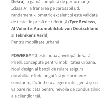
Dekra
), o gamă completă de performanțe
„clasa A” la frânarea pe carosabil ud,
randament kilometric excelent și este validată
de teste de presă de referință (
Tyre Reviews
,
Al Volante
,
Automobilclub von Deutschland
și
Teknikens Värld
).
Pentru mobilitate urbană
POWERGY™ 2
este noua anvelopă de vară
Pirelli, concepută pentru mobilitatea urbană.
Noul design al benzii de rulare asigură
durabilitate îndelungată și performanțe
constante, făcând-o o alegere inteligentă și cu
valoare ridicată pentru nevoile de condus zilnic
ale clienților tăi.