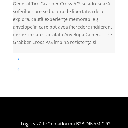
General Tire Grabber Cross A/S se adresează
șoferilor care se bucură de libertatea de a
explora, caută experiențe memorabile și
anvelope în care pot avea încredere indiferent
de sezon sau suprafață.Anvelopa General Tire
Grabber Cross A/S îmbină rezistența și...
Loghează-te în platforma B2B DINAMIC 92