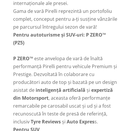
internaționale ale presei.
Gama de vară Pirelli reprezintă un portofoliu
complet, conceput pentru a-ți susține vânzările
pe parcursul întregului sezon de vară!
Pentru autoturisme și SUV-uri: P ZERO™
(PZ5)
P ZERO™
este anvelopa de vară de înaltă
performanță Pirelli pentru vehicule Premium și
Prestige. Dezvoltată în colaborare cu
producători auto de top și bazată pe un design
asistat de
inteligență artificială
și
expertiză
din Motorsport
, aceasta oferă performanțe
remarcabile pe carosabil uscat și ud și a fost
recunoscută în teste de presă de referință,
inclusiv
Tyre Reviews
și
Auto Expres
s.
Pentru SUV