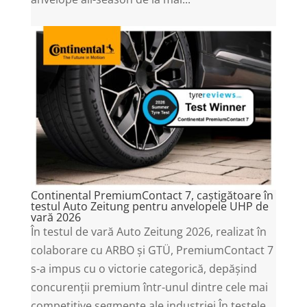
Continental PremiumContact 7, caștigătoare în
testul Auto Zeitung pentru anvelopele UHP de
vară 2026
În testul de vară Auto Zeitung 2026, realizat în
colaborare cu ARBO și GTÜ, PremiumContact 7
s-a impus cu o victorie categorică, depășind
concurenții premium într-unul dintre cele mai
competitive segmente ale industriei.În testele