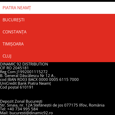
PIATRA NEAMȚ
BUCUREȘTI
CONSTANȚA
TIMIȘOARA
CLUJ
DINAMIC 92 DISTRIBUTION
CIF RO 2045181
Reg Com J1992001115272
B. General Dăscălescu Nr 12 A ,
cod IBAN RO03 BACX 0000 0005 6115 7000
UniCredit Bank Piatra Neamț
Cod poștal 610191
Depozit Zonal București
Str. Sinaia, nr. 12A Stefăneștii de jos 077175 Ilfov, România
Tel: +40 734 995 584
Mail: bucuresti@dinamic92.ro