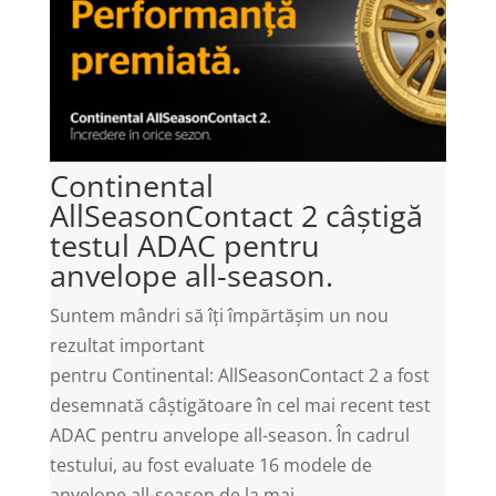
Continental
AllSeasonContact 2 câștigă
testul ADAC pentru
anvelope all-season.
Suntem mândri să îți împărtășim un nou
rezultat important
pentru Continental: AllSeasonContact 2 a fost
desemnată câștigătoare în cel mai recent test
ADAC pentru anvelope all-season. În cadrul
testului, au fost evaluate 16 modele de
anvelope all-season de la mai...