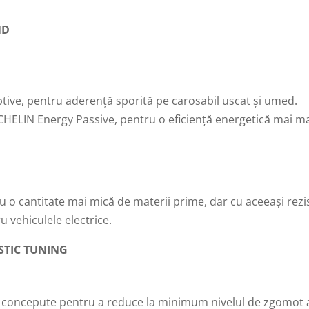
ND
tive, pentru aderență sporită pe carosabil uscat și umed.
CHELIN Energy Passive, pentru o eficiență energetică mai m
 cu o cantitate mai mică de materii prime, dar cu aceeași r
 vehiculele electrice.
STIC TUNING
t concepute pentru a reduce la minimum nivelul de zgomot al 