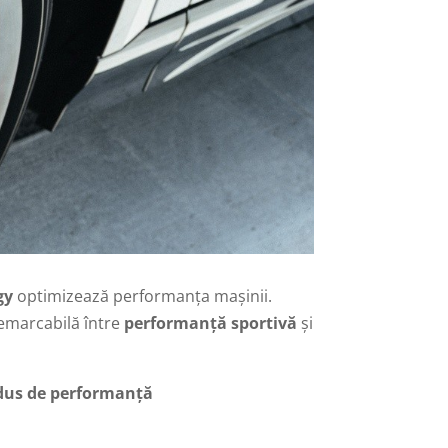
gy
optimizează performanța mașinii.
emarcabilă între
performanță sportivă
și
ndus de performanță