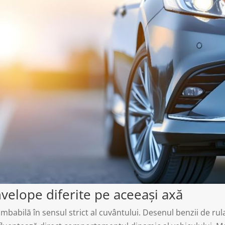
nvelope diferite pe aceeași axă
abilă în sensul strict al cuvântului. Desenul benzii de rul