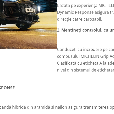
Bazată pe experiența MICHEL
Dynamic Response asigură tr
direcție către carosabil.
Mențineți controlul, cu un
Conduceți cu încredere pe car
compusului MICHELIN Grip Adap
Clasificată cu eticheta A la a
nivel din sistemul de etichet
SPONSE
bandă hibridă din aramidă și nailon asigură transmiterea o