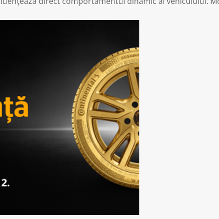
 influențează direct comportamentul dinamic al vehiculului. 