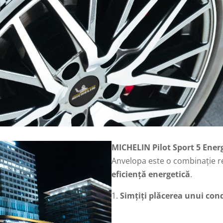
MICHELIN Pilot Sport 5 Ener
Anvelopa este o combinație r
eficiență energetică
.
Simțiți plăcerea unui co