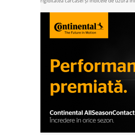
rigiditatea carcasei și indicele de uzură