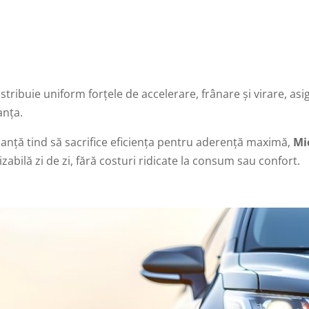
stribuie uniform forțele de accelerare, frânare și virare, a
anța.
manță tind să sacrifice eficiența pentru aderență maximă,
Mi
izabilă zi de zi, fără costuri ridicate la consum sau confort.