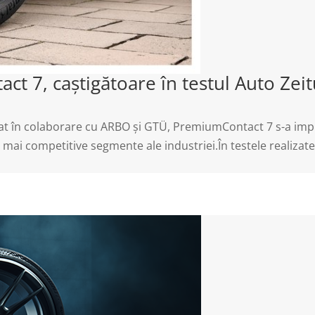
t 7, caștigătoare în testul Auto Zei
izat în colaborare cu ARBO și GTÜ, PremiumContact 7 s-a imp
 mai competitive segmente ale industriei.În testele realizat