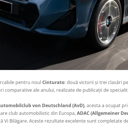
rcabile pentru noul
Cinturato
: două victorii și trei clasări
i comparative ale anului, realizate de publicații de speciali
utomobilclub von Deutschland (AvD)
, acesta a ocupat pr
 mare club automobilistic din Europa,
ADAC (Allgemeiner De
ă Vi Bilägare. Aceste rezultate excelente sunt completate de