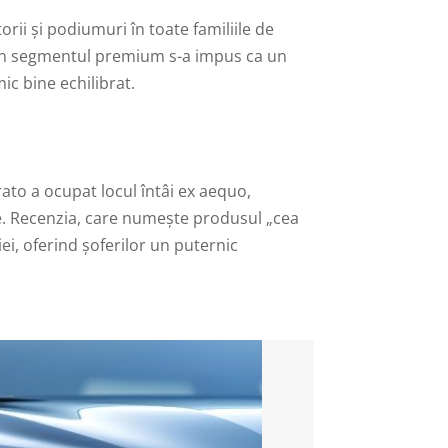
rii și podiumuri în toate familiile de
 din segmentul premium s-a impus ca un
c bine echilibrat.
rato a ocupat locul întâi ex aequo,
e. Recenzia, care numește produsul „cea
ei, oferind șoferilor un puternic