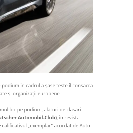
 pe podium în cadrul a șase teste îl consacră
tate și organizații europene
imul loc pe podium, alături de clasări
utscher Automobil-Club)
, în revista
 calificativul „exemplar” acordat de Auto