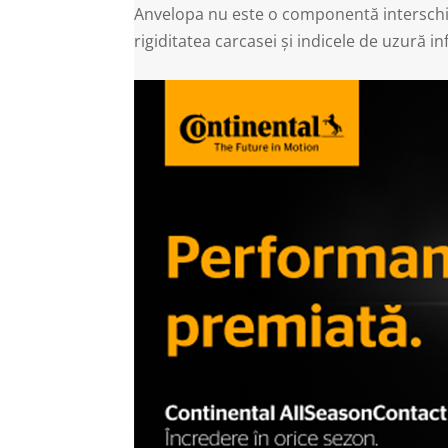
Anvelopa nu este o componentă interschimb
rigiditatea carcasei și indicele de uzură