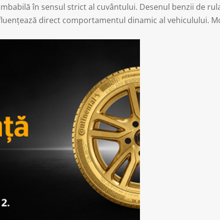
abilă în sensul strict al cuvântului. Desenul benzii de rul
 influențează direct comportamentul dinamic al vehiculului. 