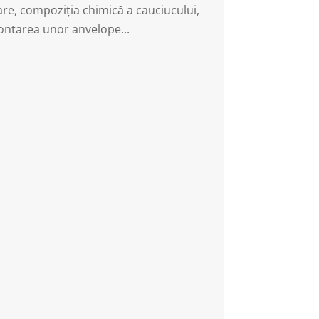
are, compoziția chimică a cauciucului,
Montarea unor anvelope...